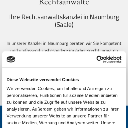
Rechtsanwälte
Ihre Rechtsanwaltskanzlei in Naumburg
(Saale)
In unserer Kanzlei in Naumburg beraten wir Sie kompetent
und umfassend, insbesondere im Arbeitsrecht, privaten
Baurecht, Familienrecht, Sozialrecht und Verkehrsrecht.
Wir bieten Ihnen hoch qua­li­fi­zier­te juris­ti­sche Arbeit sowie
individuelle und persönliche Betreuung. Dabei ist uns eine
vertrauensvolle Zusammenarbeit sehr wichtig.
Diese Webseite verwendet Cookies
Wir verwenden Cookies, um Inhalte und Anzeigen zu
Vereinbaren Sie gerne einen Termin.
personalisieren, Funktionen für soziale Medien anbieten
zu können und die Zugriffe auf unsere Website zu
analysieren. Außerdem geben wir Informationen zu Ihrer
Verwendung unserer Website an unsere Partner für
Gert Paulus, Rechtsanwalt
soziale Medien, Werbung und Analysen weiter. Unsere
Fachanwalt für Familienrecht