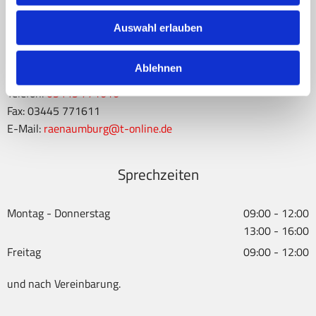
Kusch
&
Paulus Rechtsanwälte
Auswahl erlauben
Hallesche Straße 13
Ablehnen
06618 Naumburg (Saale)
Telefon:
03445 771616
Fax: 03445 771611
E-Mail:
raenaumburg@t-online.de
Sprechzeiten
Montag - Donnerstag
09:00 - 12:00
13:00 - 16:00
Freitag
09:00 - 12:00
und nach Vereinbarung.